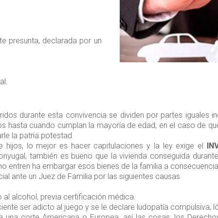
e presunta, declarada por un
al.
ridos durante esta convivencia se dividen por partes iguales i
os hasta cuando cumplan la mayoría de edad; en el caso de que 
arle la patria potestad
 hijos, lo mejor es hacer capitulaciones y la ley exige el
IN
nyugal, también es bueno que la vivienda conseguida durante l
os no entren ha embargar esos bienes de la familia a consecuen
ial ante un Juez de Familia por las siguientes causas
 al alcohol, previa certificación médica.
aciente ser adicto al juego y se le declare ludopatía compulsiva,
na corte Americana o Europea, así las cosas, los Derechos 