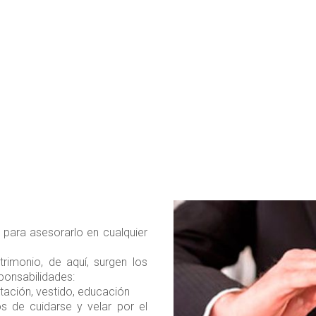
para asesorarlo en cualquier
rimonio, de aquí, surgen los
sponsabilidades:
ntación, vestido, educación
os de cuidarse y velar por el