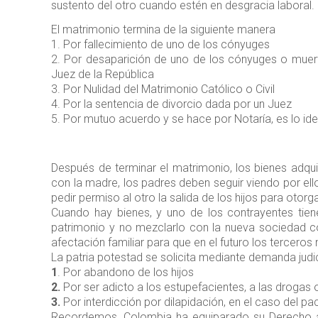
sustento del otro cuando estén en desgracia laboral.
El matrimonio termina de la siguiente manera
1. Por fallecimiento de uno de los cónyuges
2. Por desaparición de uno de los cónyuges o muert
Juez de la República
3. Por Nulidad del Matrimonio Católico o Civil
4. Por la sentencia de divorcio dada por un Juez
5. Por mutuo acuerdo y se hace por Notaría, es lo ide
Después de terminar el matrimonio, los bienes adqui
con la madre, los padres deben seguir viendo por ell
pedir permiso al otro la salida de los hijos para otorg
Cuando hay bienes, y uno de los contrayentes tiene
patrimonio y no mezclarlo con la nueva sociedad co
afectación familiar para que en el futuro los tercer
La patria potestad se solicita mediante demanda judic
1
. Por abandono de los hijos
2.
Por ser adicto a los estupefacientes, a las drogas o
3.
Por interdicción por dilapidación, en el caso del p
Recordemos, Colombia ha equiparado su Derecho a u