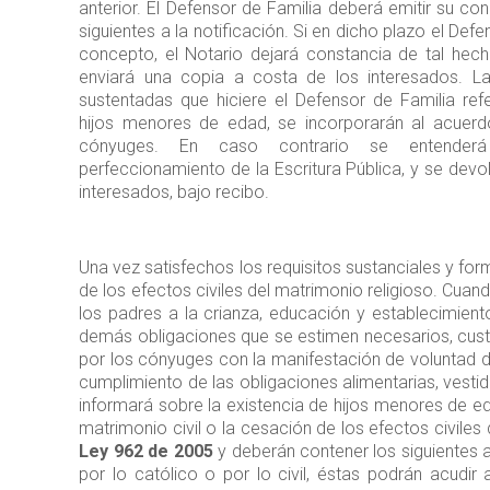
anterior. El Defensor de Familia deberá emitir su co
siguientes a la notificación. Si en dicho plazo el Def
concepto, el Notario dejará constancia de tal hecho,
enviará una copia a costa de los interesados. L
sustentadas que hiciere el Defensor de Familia ref
hijos menores de edad, se incorporarán al acuerd
cónyuges. En caso contrario se entender
perfeccionamiento de la Escritura Pública, y se dev
interesados, bajo recibo.
Una vez satisfechos los requisitos sustanciales y forma
de los efectos civiles del matrimonio religioso. Cua
los padres a la crianza, educación y establecimient
demás obligaciones que se estimen necesarios, custo
por los cónyuges con la manifestación de voluntad d
cumplimiento de las obligaciones alimentarias, vestid
informará sobre la existencia de hijos menores de ed
matrimonio civil o la cesación de los efectos civile
Ley 962 de 2005
y deberán contener los siguientes a
por lo católico o por lo civil, éstas podrán acudir 