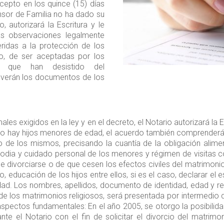
ncepto en los quince (15) días
ensor de Familia no ha dado su
 autorizará la Escritura y le
as observaciones legalmente
eridas a la protección de los
o, de ser aceptadas por los
á que han desistido del
olverán los documentos de los
les exigidos en la ley y en el decreto, el Notario autorizará la 
ndo hay hijos menores de edad, el acuerdo también comprenderá 
o de los mismos, precisando la cuantía de la obligación alime
dia y cuidado personal de los menores y régimen de visitas co
e divorciarse o de que cesen los efectos civiles del matrimoni
o, educación de los hijos entre ellos, si es el caso, declarar e
ad. Los nombres, apellidos, documento de identidad, edad y res
s de los matrimonios religiosos, será presentada por intermedi
spectos fundamentales: En el año 2005, se otorgo la posibilida
ante el Notario con el fin de solicitar el divorcio del matrimon