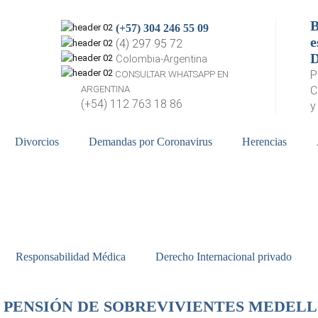
B
(+57) 304 246 55 09
e
(4) 297 95 72
Colombia-Argentina
P
CONSULTAR WHATSAPP EN
ARGENTINA
C
(+54) 112 763 18 86
y
Divorcios
Demandas por Coronavirus
Herencias
Responsabilidad Médica
Derecho Internacional privado
PENSIÓN DE SOBREVIVIENTES MEDELL