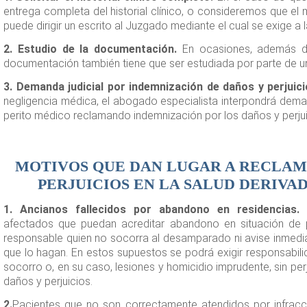
entrega completa del historial clínico, o consideremos que e
puede dirigir un escrito al Juzgado mediante el cual se exige a l
2. Estudio de la documentación.
En ocasiones, además de
documentación también tiene que ser estudiada por parte de un
3. Demanda judicial por indemnización de daños y perjuici
negligencia médica, el abogado especialista interpondrá demand
perito médico reclamando indemnización por los daños y perjui
MOTIVOS QUE DAN LUGAR A RECLAM
PERJUICIOS EN LA SALUD DERIVAD
1. Ancianos fallecidos por abandono en residencias.
P
afectados que puedan acreditar abandono en situación de p
responsable quien no socorra al desamparado ni avise inmedi
que lo hagan. En estos supuestos se podrá exigir responsabil
socorro o, en su caso, lesiones y homicidio imprudente, sin perj
daños y perjuicios.
2.
Pacientes que no son correctamente atendidos por infracción