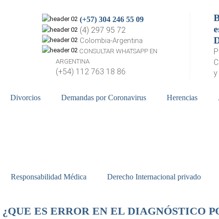
B
(+57) 304 246 55 09
e
(4) 297 95 72
Colombia-Argentina
P
CONSULTAR WHATSAPP EN
ARGENTINA
C
(+54) 112 763 18 86
y
Divorcios
Demandas por Coronavirus
Herencias
Responsabilidad Médica
Derecho Internacional privado
¿QUE ES ERROR EN EL DIAGNÓSTICO 