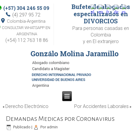
Bufete de abogados
(+57) 304 246 55 09
especializados en
(4) 297 95 72
DIVORCIOS
Colombia-Argentina
CONSULTAR WHATSAPP EN
Para personas casadas en
ARGENTINA
Colombia
(+54) 112 763 18 86
y en El extranjero
Derecho Electrónico
Por Accidentes Laborales
«
»
Demandas Medicas por Coronavirus
Publicado
|
Por
admin